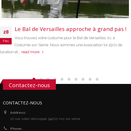
Le Bal de Versailles approche à grand pas !
28
Vous trouvez votre costume pour le Bal de Versailles, ici, à
Fév
Costume-sur-Seine. Nous sommes une association loi 1901 de
location et...
read more
Contactez-nous
CONTACTEZ-NOUS
Address:
10 rue Jules Vanzuppe, 94200 Ivry sur seine
Phone: