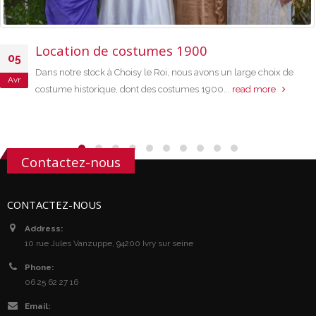
Location de costumes 1900
05
Dans notre stock à Choisy le Roi, nous avons un large choix de
Avr
costume historique, dont des costumes 1900...
read more
Contactez-nous
CONTACTEZ-NOUS
Address:
10 rue Jules Vanzuppe, 94200 Ivry sur seine
Phone:
06 25 62 27 16
Email: