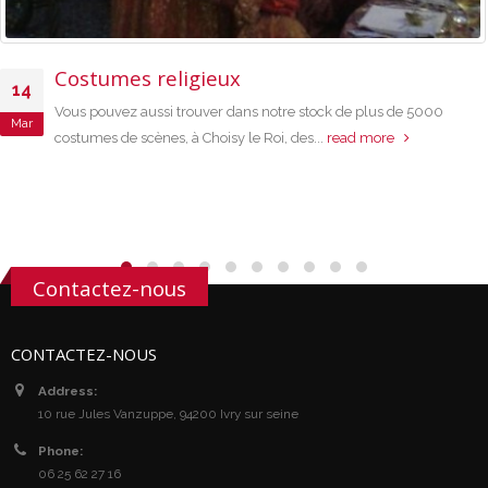
Costumes religieux
14
Vous pouvez aussi trouver dans notre stock de plus de 5000
Mar
costumes de scènes, à Choisy le Roi, des...
read more
Contactez-nous
CONTACTEZ-NOUS
Address:
10 rue Jules Vanzuppe, 94200 Ivry sur seine
Phone:
06 25 62 27 16