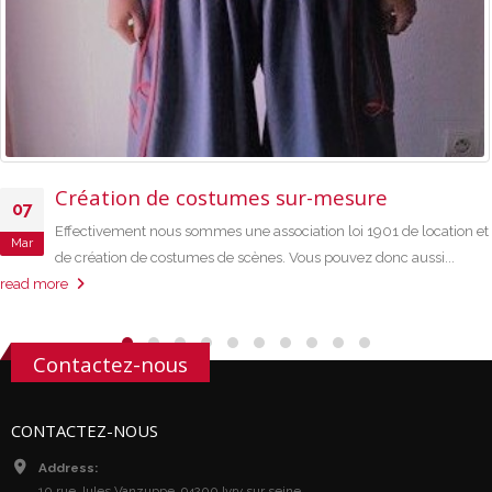
Création de costumes sur-mesure
07
Effectivement nous sommes une association loi 1901 de location et
Mar
de création de costumes de scènes. Vous pouvez donc aussi...
read more
Contactez-nous
CONTACTEZ-NOUS
Address:
10 rue Jules Vanzuppe, 94200 Ivry sur seine