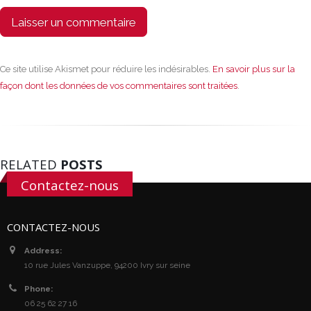
Ce site utilise Akismet pour réduire les indésirables.
En savoir plus sur la
façon dont les données de vos commentaires sont traitées
.
RELATED
POSTS
Contactez-nous
CONTACTEZ-NOUS
Address:
10 rue Jules Vanzuppe, 94200 Ivry sur seine
Phone:
06 25 62 27 16