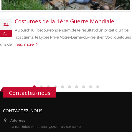
Costumes de la 1ère Guerre Mondiale
24
Aujourd'hui, découvrons ensemble le résultat d'un projet d'un de
Avr
nos clients, le Lycée Privé Notre-Dame-du-Kreisker. Voici quelques
uns de...
read more
Contactez-nous
CONTACTEZ-NOUS
Address:
10 rue Jules Vanzuppe, 94200 Ivry sur seine