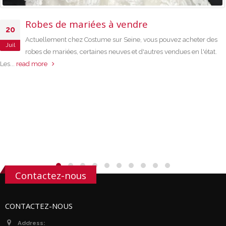
Robes de mariées à vendre
20
Actuellement chez Costume sur Seine, vous pouvez acheter des
Juil
robes de mariées, certaines neuves et d'autres vendues en l'état.
Les...
read more
Contactez-nous
CONTACTEZ-NOUS
Address: