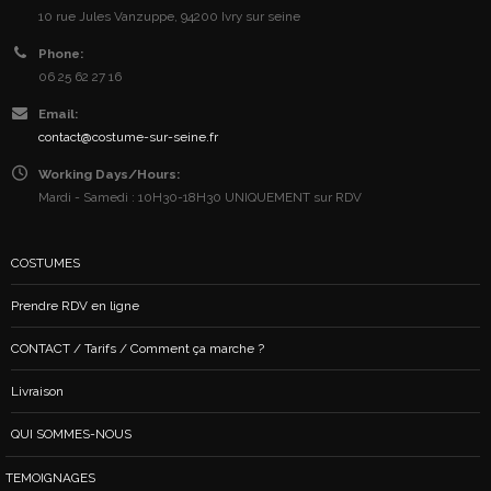
10 rue Jules Vanzuppe, 94200 Ivry sur seine
Phone:
06 25 62 27 16
Email:
contact@costume-sur-seine.fr
Working Days/Hours:
Mardi - Samedi : 10H30-18H30 UNIQUEMENT sur RDV
COSTUMES
Prendre RDV en ligne
CONTACT / Tarifs / Comment ça marche ?
Livraison
QUI SOMMES-NOUS
TEMOIGNAGES