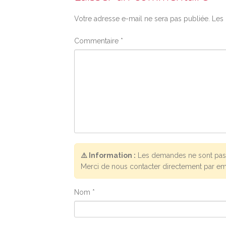
Votre adresse e-mail ne sera pas publiée.
Les 
Commentaire
*
⚠️ Information :
Les demandes ne sont pas 
Merci de nous contacter directement par em
Nom
*