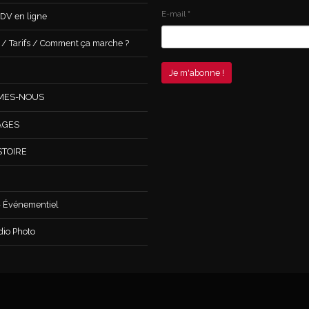
E-mail
*
DV en ligne
 Tarifs / Comment ça marche ?
MES-NOUS
AGES
STOIRE
 Événementiel
dio Photo