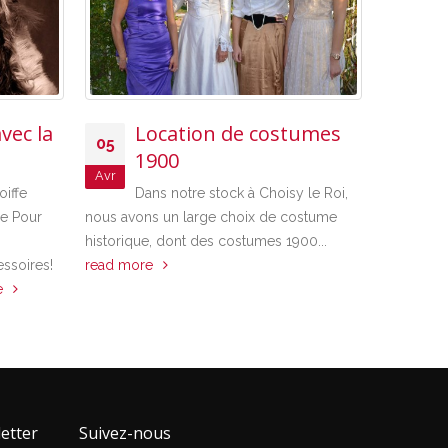
la
Location de costumes
05
1900
Avr
Créat
Dans notre stock à Choisy le Roi,
07
sur-
r
nous avons un large choix de costume
Mar
historique, dont des costumes 1900...
Effecti
s!
read more
association loi 
création de cos
pouvez donc aus
etter
Suivez-nous