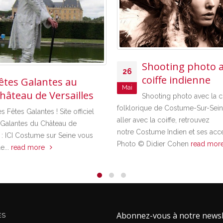
Shooting photo avec 
26
coiffe indienne
 Galantes au
Mai
au de Versailles
Shooting photo avec la coiffe
folklorique de Costume-Sur-Seine Pou
 Galantes ! Site officiel
aller avec la coiffe, retrouvez
tes du Château de
notre Costume Indien et ses accessoire
 Costume sur Seine vous
Photo © Didier Cohen
read more
ad more
Abonnez-vous à notre newsl
ES