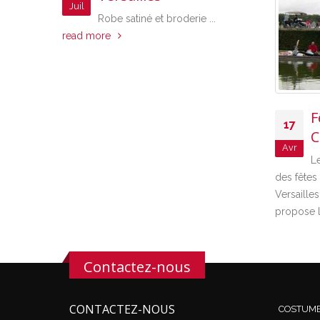
Juil
Robe satiné et broderie ...
read more
Fêtes
17
Châte
Avr
Les Fêtes
des fêtes Galan
Versailles : ICI
propose le...
re
Contactez-nous
CONTACTEZ-NOUS
COSTUM