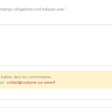
champs obligatoires sont indiqués avec
*
traitées dans les commentaires.
ail :
contact@costume-sur-seine.fr
.