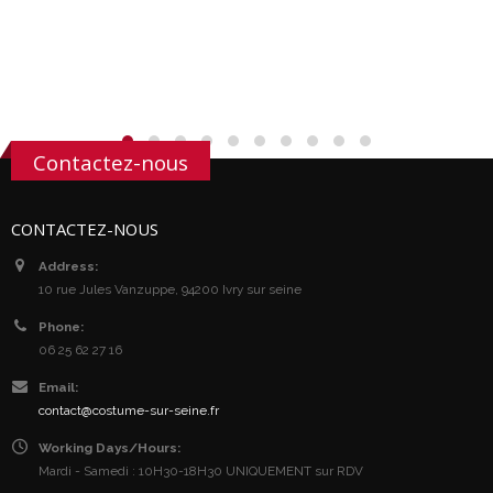
Contactez-nous
CONTACTEZ-NOUS
Address:
10 rue Jules Vanzuppe, 94200 Ivry sur seine
Phone:
06 25 62 27 16
Email:
contact@costume-sur-seine.fr
Working Days/Hours:
Mardi - Samedi : 10H30-18H30 UNIQUEMENT sur RDV