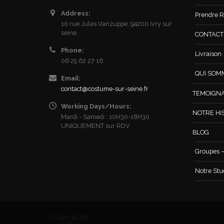
Address:
Prendre R
10 rue Jules Vanzuppe, 94200 Ivry sur
seine
CONTACT /
Phone:
Livraison
06 25 62 27 16
QUI SOM
Email:
contact@costume-sur-seine.fr
TEMOIGN
Working Days/Hours:
NOTRE HI
Mardi - Samedi : 10H30-18H30
UNIQUEMENT sur RDV
BLOG
Groupes –
Notre Stu