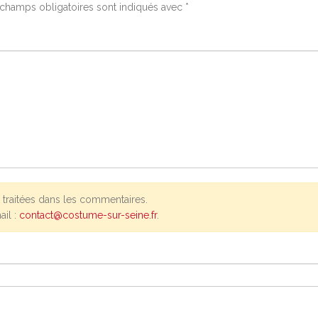
champs obligatoires sont indiqués avec
*
traitées dans les commentaires.
ail :
contact@costume-sur-seine.fr
.