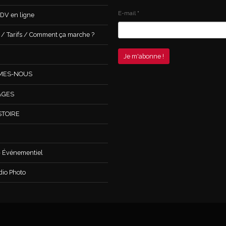
E-mail
*
DV en ligne
 Tarifs / Comment ça marche ?
MES-NOUS
AGES
STOIRE
 Événementiel
dio Photo