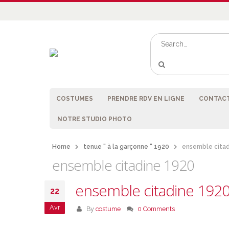
COSTUMES
PRENDRE RDV EN LIGNE
CONTACT
NOTRE STUDIO PHOTO
Home
tenue " à la garçonne " 1920
ensemble cita
ensemble citadine 1920
ensemble citadine 192
22
Avr
By
costume
0 Comments