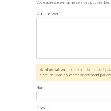
Votre adresse e-mail ne sera pas publiée.
Les 
Commentaire
*
⚠️ Information :
Les demandes ne sont pas 
Merci de nous contacter directement par em
Nom
*
E-mail
*