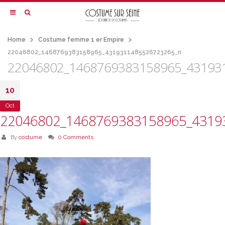
Home
Costume femme 1 er Empire
22046802_1468769383158965_4319311485526723265_n
22046802_1468769383158965_43193
10
Oct
22046802_1468769383158965_4319
By
costume
0 Comments