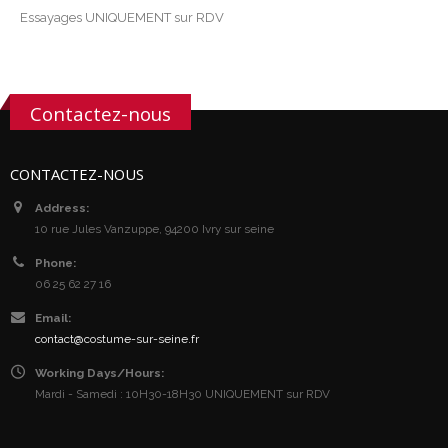
Essayages UNIQUEMENT sur RDV
Contactez-nous
CONTACTEZ-NOUS
Address:
10 rue Jules Vanzuppe, 94200 Ivry sur seine
Phone:
06 25 62 27 16
Email:
contact@costume-sur-seine.fr
Working Days/Hours:
Mardi - Samedi : 10H30-18H30 UNIQUEMENT sur RDV