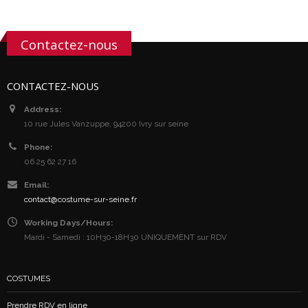
Contactez-nous
CONTACTEZ-NOUS
Address:
10 rue Jules Vanzuppe, 94200 Ivry sur seine
Phone:
06 25 62 27 16
Email:
contact@costume-sur-seine.fr
Working Days/Hours:
Mardi - Samedi : 10H30-18H30 UNIQUEMENT sur RDV
COSTUMES
Prendre RDV en ligne