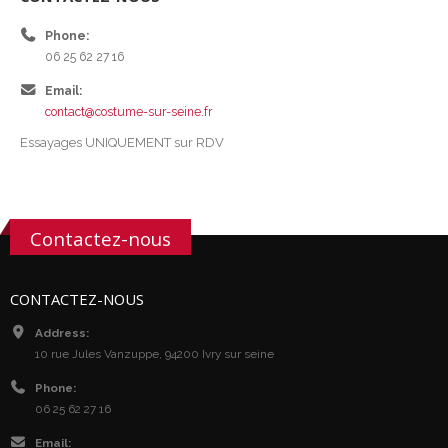
Phone:
06 25 62 27 16
Email:
contact@costume-sur-seine.fr
Essayages UNIQUEMENT sur RDV
Contactez-nous
CONTACTEZ-NOUS
Address:
10 rue Jules Vanzuppe, 94200 Ivry sur seine
Phone:
06 25 62 27 16
Email: