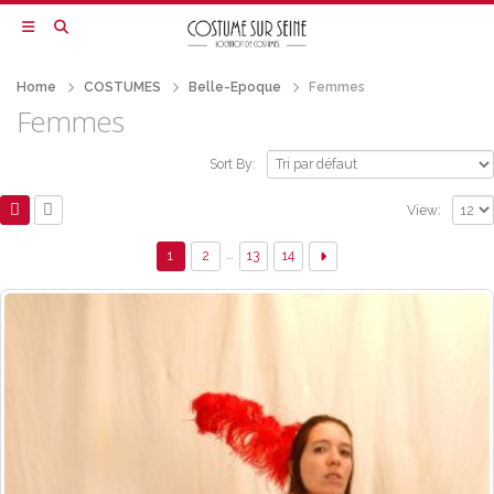
Home
COSTUMES
Belle-Epoque
Femmes
Femmes
Sort By:
View:
…
1
2
13
14