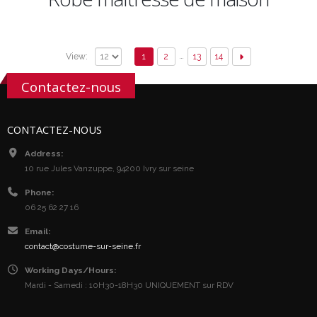
…
1
2
13
14
View:
Contactez-nous
CONTACTEZ-NOUS
Address:
10 rue Jules Vanzuppe, 94200 Ivry sur seine
Phone:
06 25 62 27 16
Email:
contact@costume-sur-seine.fr
Working Days/Hours:
Mardi - Samedi : 10H30-18H30 UNIQUEMENT sur RDV