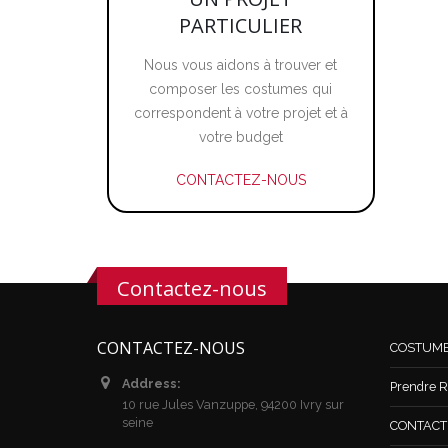
PARTICULIER
Nous vous aidons à trouver et
composer les costumes qui
correspondent à votre projet et à
votre budget
CONTACTEZ-NOUS
Contactez-nous
CONTACTEZ-NOUS
COSTUM
Address:
Prendre R
10 rue Jules Vanzuppe, 94200 Ivry sur
seine
CONTACT /