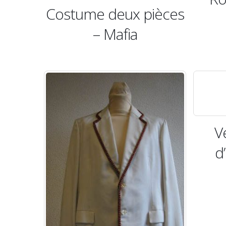
Costume deux pièces
– Mafia
V
d