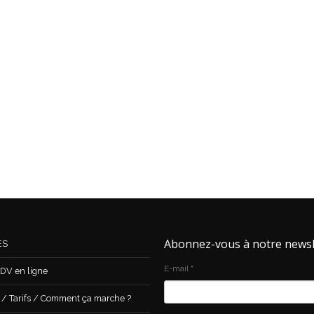
Abonnez-vous à notre newsl
ES
E-mail
*
DV en ligne
 Tarifs / Comment ça marche ?