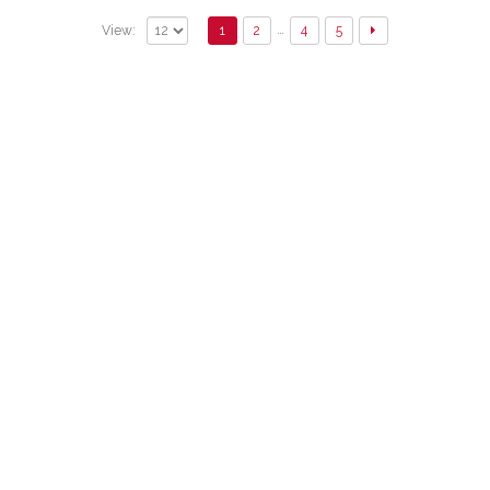
…
1
2
4
5
View: