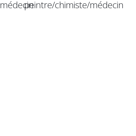
e/médecin
peintre/chimiste/médecin