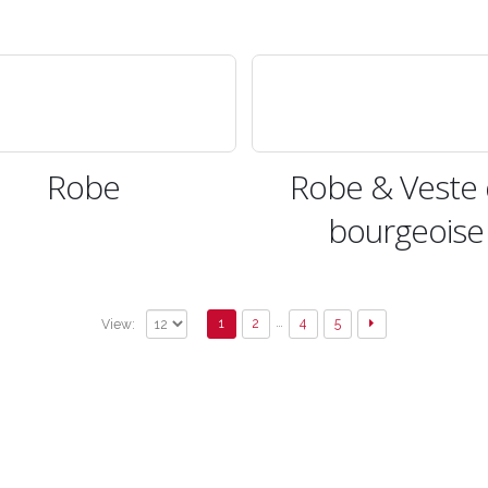
Robe
Robe & Veste
bourgeoise
…
1
2
4
5
View: