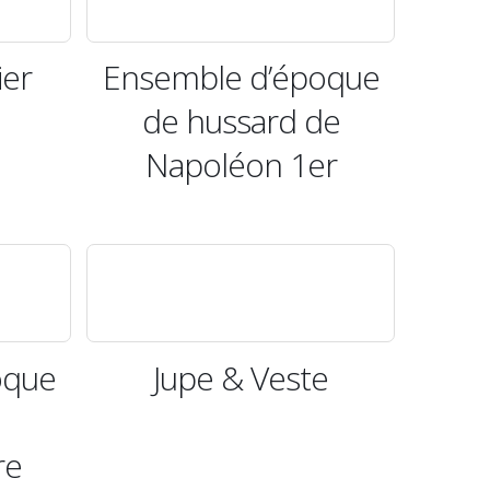
ier
Ensemble d’époque
de hussard de
Napoléon 1er
oque
Jupe & Veste
re