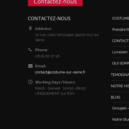
Contactez-nous
CONTACTEZ-NOUS
COSTUM
Address:
Prendre R
10 rue Jules Vanzuppe, 94200 Ivry sur
seine
CONTACT /
Phone:
Livraison
06 25 62 27 16
QUI SOM
Email:
contact@costume-sur-seine.fr
TEMOIGN
Working Days/Hours:
NOTRE HI
Mardi - Samedi : 10H30-18H30
UNIQUEMENT sur RDV
BLOG
Groupes –
Notre Stu