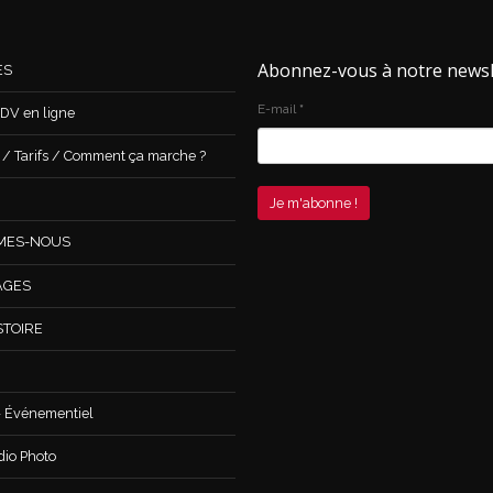
Abonnez-vous à notre newsl
ES
E-mail
*
DV en ligne
 Tarifs / Comment ça marche ?
MES-NOUS
AGES
STOIRE
 Événementiel
dio Photo