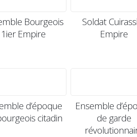
emble Bourgeois
Soldat Cuirass
1ier Empire
Empire
emble d’époque
Ensemble d’ép
ourgeois citadin
de garde
révolutionnai