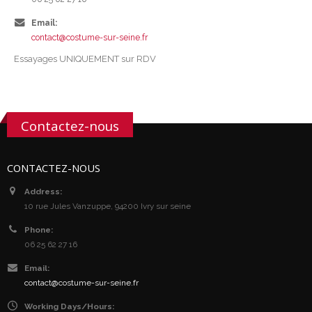
Email:
contact@costume-sur-seine.fr
Essayages UNIQUEMENT sur RDV
Contactez-nous
CONTACTEZ-NOUS
Address:
10 rue Jules Vanzuppe, 94200 Ivry sur seine
Phone:
06 25 62 27 16
Email:
contact@costume-sur-seine.fr
Working Days/Hours: