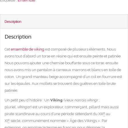
Étiquette :
Ensemble
Description
Description
Cet
ensemble de viking
est composé de plusieurs éléments. Nous
avons tout d’abord un torse en résine qui est ensuite peinte et patinée.
Nous pouvons ajouter une chemise bouffante sous ce torse. ensuite
nous avons mis un pantalon à carreaux marrons et blancs en toile de
coton. Un grand manteau beige accompagné d’un col en fourrure est
sur les épaules. Aux mollets se trouvent des guêtres en toile brute
patinée.
Un petit peu d’histoire : Un
Viking
(vieux norrois
víkingr
;
pluriel,
víkingar
) est un explorateur, commerçant, pillard mais aussi
e
pirate scandinave au cours d’une période s’étendant du XIII
au
e
XI
siècle, communément nommée « Âge des Vikings ». Par
extension, on emploie le terme en français pour désigner la