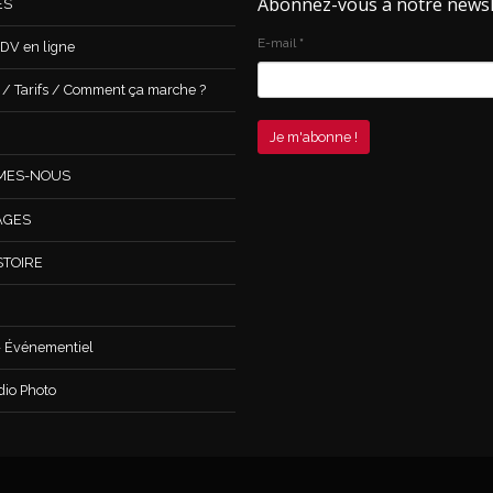
Abonnez-vous à notre newsl
ES
E-mail
*
DV en ligne
 Tarifs / Comment ça marche ?
MES-NOUS
AGES
STOIRE
 Événementiel
dio Photo