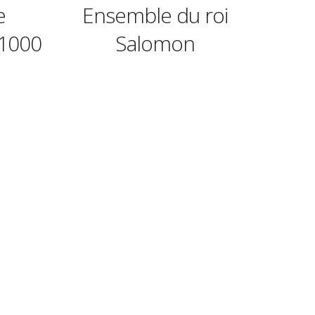
du roi
Ensemble de
E
on
danseuse égyptienne