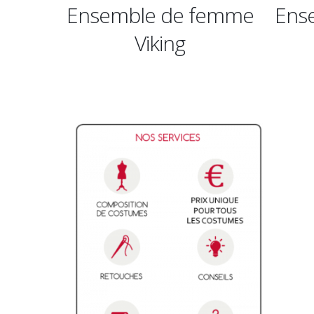
de femme
Ensemble de Goliath
ng