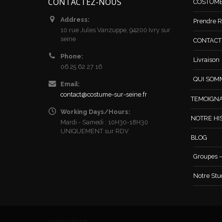
CONTACTEZ-NOUS
COSTUM
Address:
Prendre R
10 rue Jules Vanzuppe, 94200 Ivry sur
seine
CONTACT /
Phone:
Livraison
06 25 62 27 16
QUI SOM
Email:
contact@costume-sur-seine.fr
TEMOIGN
Working Days/Hours:
NOTRE HI
Mardi - Samedi : 10H30-18H30
UNIQUEMENT sur RDV
BLOG
Groupes –
Notre Stu