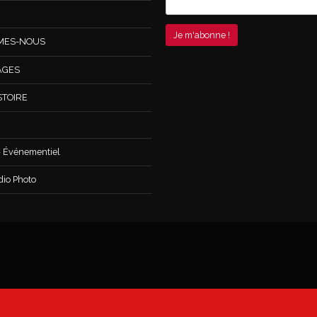
MES-NOUS
AGES
STOIRE
 Événementiel
dio Photo