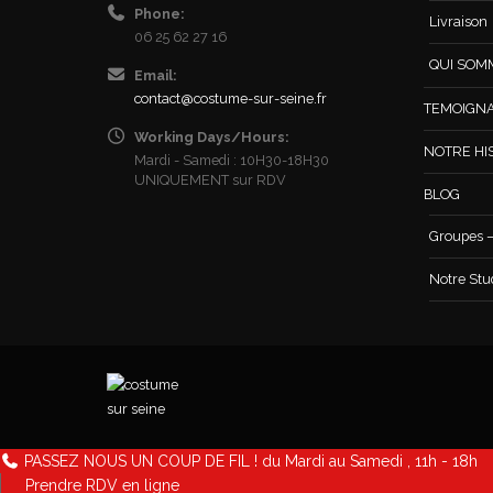
Phone:
Livraison
06 25 62 27 16
QUI SOM
Email:
contact@costume-sur-seine.fr
TEMOIGN
Working Days/Hours:
NOTRE HI
Mardi - Samedi : 10H30-18H30
UNIQUEMENT sur RDV
BLOG
Groupes –
Notre Stu
PASSEZ NOUS UN COUP DE FIL ! du Mardi au Samedi , 11h - 18h
Prendre RDV en ligne