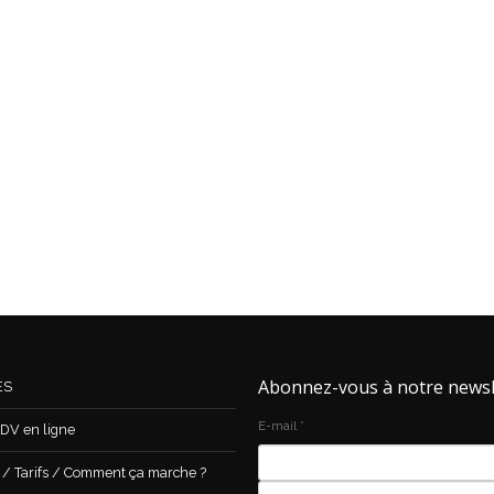
Abonnez-vous à notre newsl
ES
E-mail
*
DV en ligne
 Tarifs / Comment ça marche ?