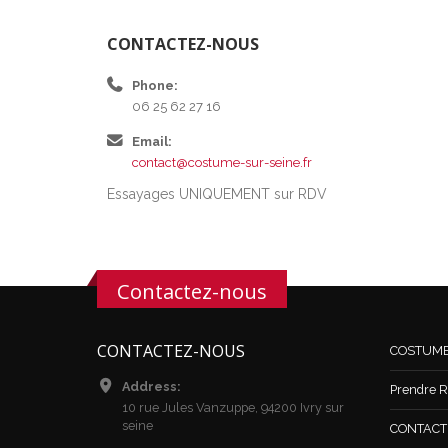
CONTACTEZ-NOUS
Phone:
06 25 62 27 16
Email:
contact@costume-sur-seine.fr
Essayages UNIQUEMENT sur RDV
Contactez-nous
CONTACTEZ-NOUS
COSTUM
Address:
Prendre R
10 rue Jules Vanzuppe, 94200 Ivry sur
seine
CONTACT /