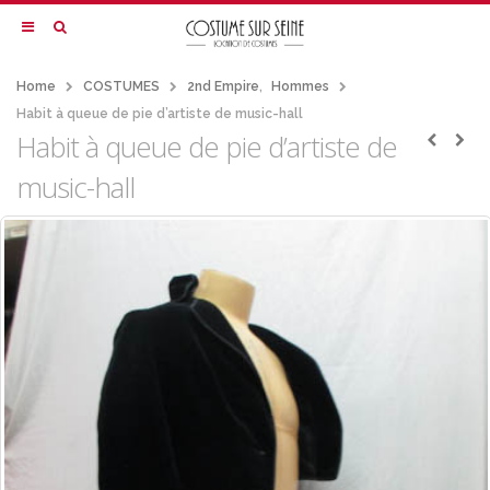
Home
COSTUMES
2nd Empire
,
Hommes
Habit à queue de pie d’artiste de music-hall
Habit à queue de pie d’artiste de
music-hall