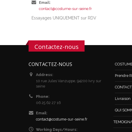
Email:
contact@costume-sur-seine.fr
Essayages UNIQUEMENT sur RDV
Contactez-nous
CONTACTEZ-NOUS
COSTUM
Address:
Prendre R
10 rue Jules Vanzuppe, 94200 Ivry sur
seine
CONTACT /
Phone:
Livraison
06 25 62 27 16
QUI SOM
Email:
contact@costume-sur-seine.fr
TEMOIGN
Working Days/Hours: