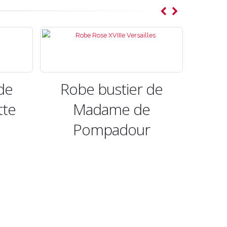
de
Robe bustier de
tte
Madame de
Pompadour