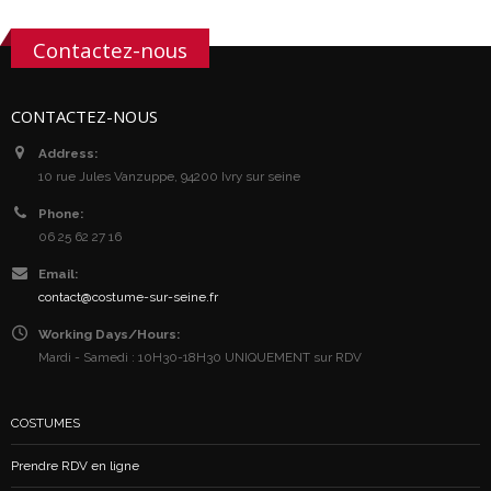
Contactez-nous
CONTACTEZ-NOUS
Address:
10 rue Jules Vanzuppe, 94200 Ivry sur seine
Phone:
06 25 62 27 16
Email:
contact@costume-sur-seine.fr
Working Days/Hours:
Mardi - Samedi : 10H30-18H30 UNIQUEMENT sur RDV
COSTUMES
Prendre RDV en ligne