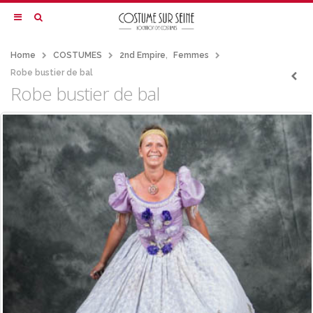
Home
COSTUMES
2nd Empire
,
Femmes
Robe bustier de bal
Robe bustier de bal