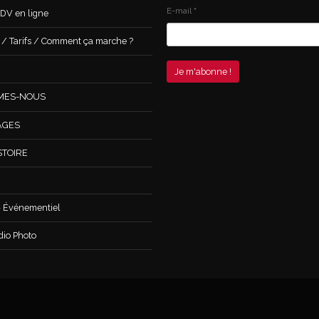
E-mail
*
DV en ligne
 Tarifs / Comment ça marche ?
MES-NOUS
AGES
STOIRE
 Événementiel
dio Photo