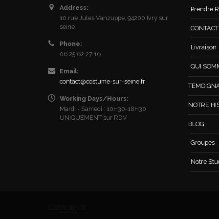
Address:
Prendre R
10 rue Jules Vanzuppe, 94200 Ivry sur
seine
CONTACT /
Phone:
Livraison
06 25 62 27 16
QUI SOM
Email:
contact@costume-sur-seine.fr
TEMOIGN
Working Days/Hours:
NOTRE HI
Mardi - Samedi : 10H30-18H30
UNIQUEMENT sur RDV
BLOG
Groupes –
Notre Stu