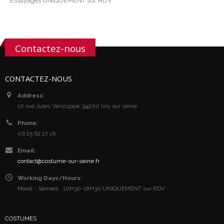
Essayages UNIQUEMENT sur RDV
Contactez-nous
CONTACTEZ-NOUS
Address:
10 rue Jules Vanzuppe, 94200 Ivry sur seine
Phone:
06 25 62 27 16
Email:
contact@costume-sur-seine.fr
Working Days/Hours:
Mardi - Samedi : 10H30-18H30 UNIQUEMENT sur RDV
COSTUMES