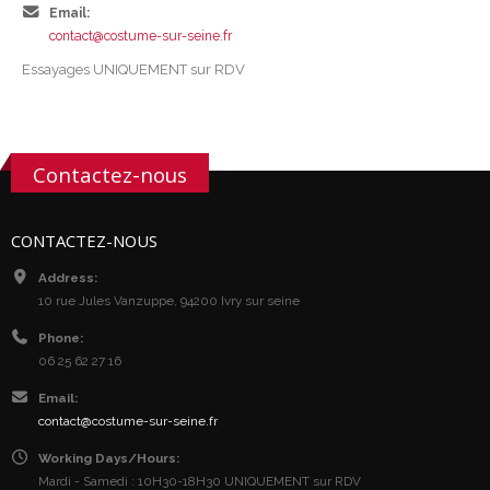
Email:
contact@costume-sur-seine.fr
Essayages UNIQUEMENT sur RDV
Contactez-nous
CONTACTEZ-NOUS
Address:
10 rue Jules Vanzuppe, 94200 Ivry sur seine
Phone:
06 25 62 27 16
Email:
contact@costume-sur-seine.fr
Working Days/Hours:
Mardi - Samedi : 10H30-18H30 UNIQUEMENT sur RDV