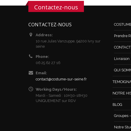
Contactez-nous
CONTACTEZ-NOUS
COSTUM
Address:
Prendre R
10 rue Jules Vanzuppe, 94200 Ivry sur
seine
CONTACT /
Phone:
Livraison
06 25 62 27 16
QUI SOM
Email:
contact@costume-sur-seine.fr
TEMOIGN
Working Days/Hours:
NOTRE HI
Mardi - Samedi : 10H30-18H30
UNIQUEMENT sur RDV
BLOG
Groupes –
Notre Stu