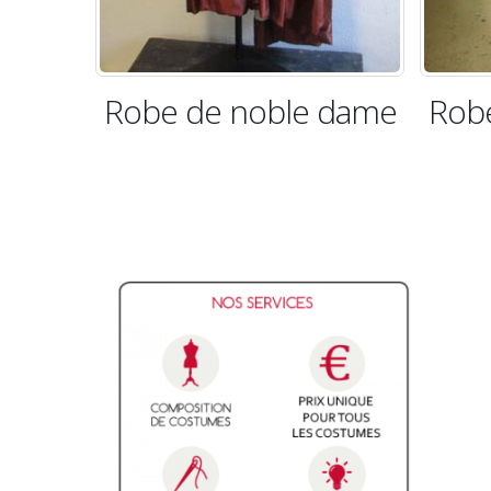
le dame
Robe de noble dame
R