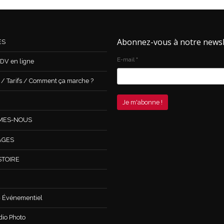
Abonnez-vous à notre newsl
ES
E-mail
*
DV en ligne
 Tarifs / Comment ça marche ?
MES-NOUS
AGES
STOIRE
 Événementiel
dio Photo