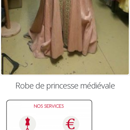
e princesse médiévale
Ro