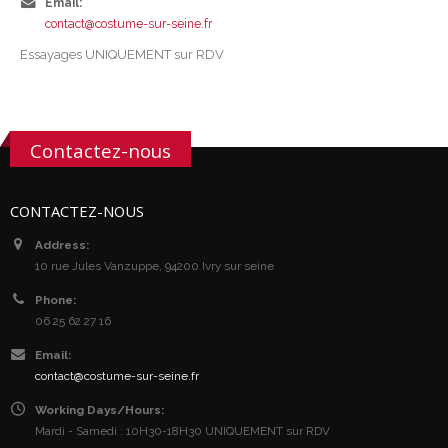
Email:
contact@costume-sur-seine.fr
Essayages UNIQUEMENT sur RDV
Contactez-nous
CONTACTEZ-NOUS
Address:
10 rue Jules Vanzuppe, 94200 Ivry sur seine
Phone:
06 25 62 27 16
Email:
contact@costume-sur-seine.fr
Working Days/Hours:
Mardi - Samedi : 10H30-18H30 UNIQUEMENT sur RDV