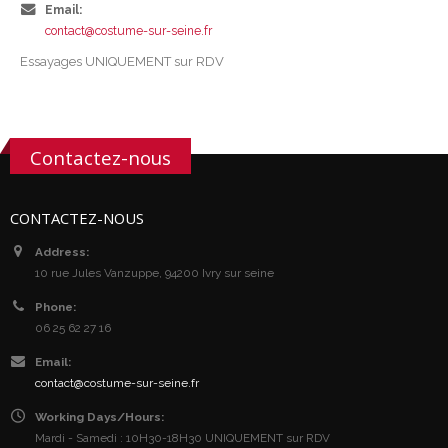
Email:
contact@costume-sur-seine.fr
Essayages UNIQUEMENT sur RDV
Contactez-nous
CONTACTEZ-NOUS
Address:
10 rue Jules Vanzuppe, 94200 Ivry sur seine
Phone:
06 25 62 27 16
Email:
contact@costume-sur-seine.fr
Working Days/Hours:
Mardi - Samedi : 10H30-18H30 UNIQUEMENT sur RDV