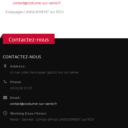
contact@costume-sur-seine.fr
Essayages UNIQUEMENT sur RDV
Contactez-nous
CONTACTEZ-NOUS
Address:
10 rue Jules Vanzuppe, 94200 Ivry sur seine
Phone:
06 25 62 27 16
Email:
contact@costume-sur-seine.fr
Working Days/Hours:
Mardi - Samedi : 10H30-18H30 UNIQUEMENT sur RDV