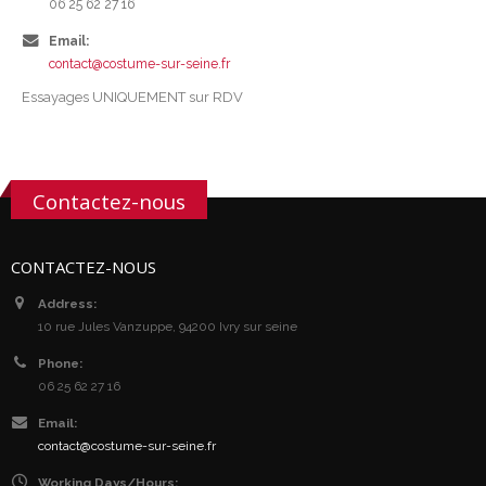
06 25 62 27 16
Email:
contact@costume-sur-seine.fr
Essayages UNIQUEMENT sur RDV
Contactez-nous
CONTACTEZ-NOUS
Address:
10 rue Jules Vanzuppe, 94200 Ivry sur seine
Phone:
06 25 62 27 16
Email:
contact@costume-sur-seine.fr
Working Days/Hours: