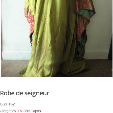
Robe de seigneur
UGS :
FJ-9
Catégories :
Folklore
,
Japon