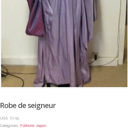
Robe de seigneur
UGS :
FJ-15
Catégories :
Folklore
,
Japon