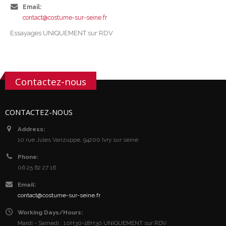
Email:
contact@costume-sur-seine.fr
Essayages UNIQUEMENT sur RDV
Contactez-nous
CONTACTEZ-NOUS
Address:
10 rue Jules Vanzuppe, 94200 Ivry sur seine
Phone:
06 25 62 27 16
Email:
contact@costume-sur-seine.fr
Working Days/Hours:
Mardi - Samedi : 10H30-18H30 UNIQUEMENT sur RDV