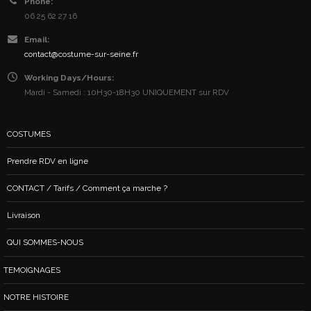
Phone:
06 25 62 27 16
Email:
contact@costume-sur-seine.fr
Working Days/Hours:
Mardi - Samedi : 10H30-18H30 UNIQUEMENT sur RDV
COSTUMES
Prendre RDV en ligne
CONTACT / Tarifs / Comment ça marche ?
Livraison
QUI SOMMES-NOUS
TEMOIGNAGES
NOTRE HISTOIRE