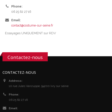
Phone:
06 25 62 27 16
Email:
contact@costume-sur-seine.fr
Essayages UNIQUEMENT sur RDV
Contactez-nous
CONTACTEZ-NOUS
Address:
10 rue Jules Vanzuppe, 94200 Ivry sur seine
Phone:
06 25 62 27 16
Email: