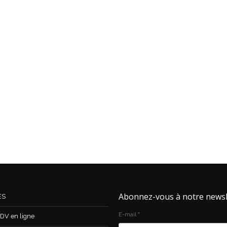
Abonnez-vous à notre newsl
ES
E-mail
*
DV en ligne