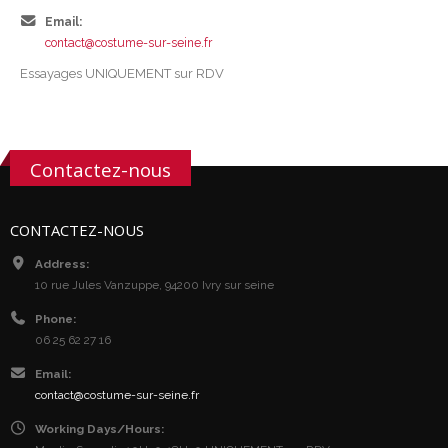
Email:
contact@costume-sur-seine.fr
Essayages UNIQUEMENT sur RDV
Contactez-nous
CONTACTEZ-NOUS
Address:
10 rue Jules Vanzuppe, 94200 Ivry sur seine
Phone:
06 25 62 27 16
Email:
contact@costume-sur-seine.fr
Working Days/Hours: