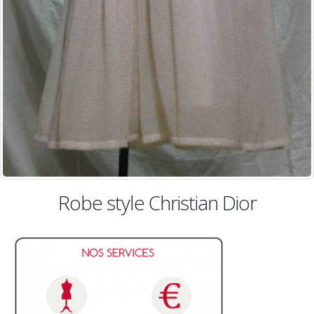
e style Christian Dior
R