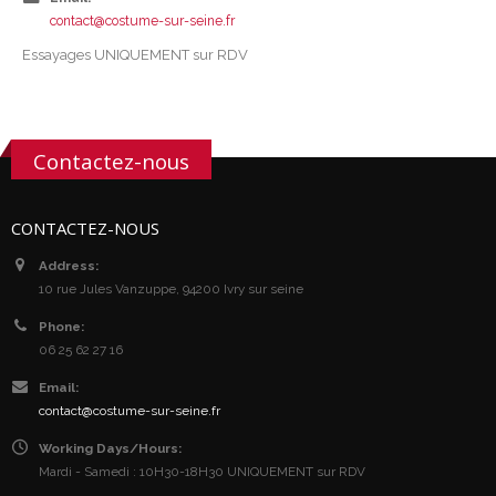
contact@costume-sur-seine.fr
Essayages UNIQUEMENT sur RDV
Contactez-nous
CONTACTEZ-NOUS
Address:
10 rue Jules Vanzuppe, 94200 Ivry sur seine
Phone:
06 25 62 27 16
Email:
contact@costume-sur-seine.fr
Working Days/Hours:
Mardi - Samedi : 10H30-18H30 UNIQUEMENT sur RDV