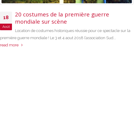
umes de la première guerre
After 
14
e sur scène
music
Mar
costumes historiques réussie pour ce spectacle sur la
AFTER YO
ale ! Le 3 et 4 aout 2018 l’association Sud...
belle affiche pour