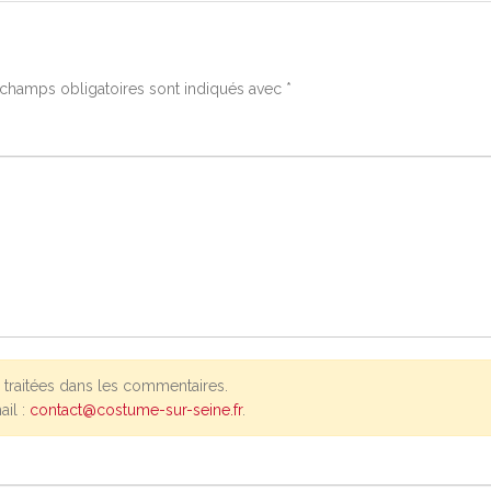
champs obligatoires sont indiqués avec
*
traitées dans les commentaires.
ail :
contact@costume-sur-seine.fr
.