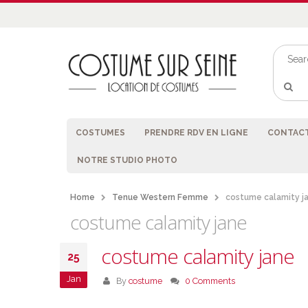
COSTUMES
PRENDRE RDV EN LIGNE
CONTACT
NOTRE STUDIO PHOTO
Home
Tenue Western Femme
costume calamity j
costume calamity jane
costume calamity jane
25
Jan
By
costume
0 Comments