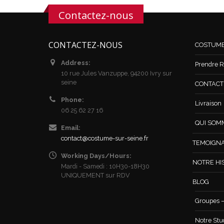
Contactez-nous
CONTACTEZ-NOUS
COSTUM
Address:
Prendre R
10 rue Jules Vanzuppe, 94200 Ivry sur
seine
CONTACT /
Phone:
Livraison
06 25 62 27 16
QUI SOM
Email:
contact@costume-sur-seine.fr
TEMOIGN
Working Days/Hours:
NOTRE HI
Mardi - Samedi : 10H30-18H30
UNIQUEMENT sur RDV
BLOG
Groupes –
Notre Stu