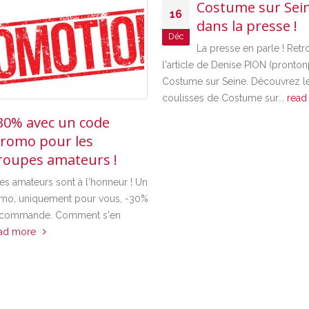
Costume sur Seine
16
dans la presse !
Déc
La presse en parle ! Retrouver
l'article de Denise PION (prontonpro.fr) s
Costume sur Seine. Découvrez les
coulisses de Costume sur...
read more
vec un code
pour les
s amateurs !
urs sont à l'honneur ! Un
quement pour vous, -30%
nde. Comment s'en
e