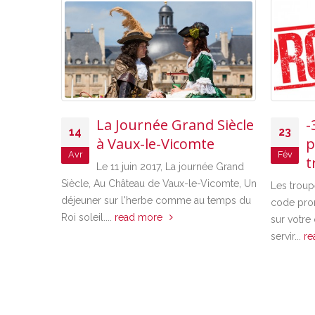
La Journée Grand Siècle
-30% a
14
23
à Vaux-le-Vicomte
promo 
Avr
Fév
troupe
Le 11 juin 2017, La journée Grand
Siècle, Au Château de Vaux-le-Vicomte, Un
Les troupes amate
déjeuner sur l'herbe comme au temps du
code promo, uni
Roi soleil....
read more
sur votre comma
servir...
read mor