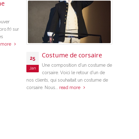
ur
Costume de corsaire
Miss 15
25
30
de Fra
Une composition d'un costume de
Jan
Déc
corsaire. Voici le retour d'un de
Aujourd'hu
nos clients, qui souhaitait un costume de
location de robe 
corsaire. Nous...
read more
Miss 15-17 ans Par
avons...
read mor