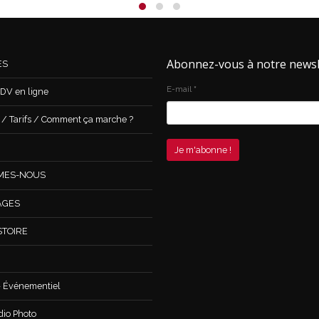
Abonnez-vous à notre newsl
ES
E-mail
*
DV en ligne
 Tarifs / Comment ça marche ?
MES-NOUS
AGES
STOIRE
 Événementiel
dio Photo