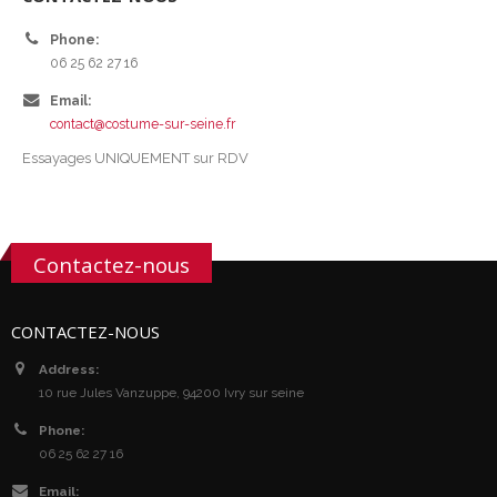
Phone:
06 25 62 27 16
Email:
contact@costume-sur-seine.fr
Essayages UNIQUEMENT sur RDV
Contactez-nous
CONTACTEZ-NOUS
Address:
10 rue Jules Vanzuppe, 94200 Ivry sur seine
Phone:
06 25 62 27 16
Email: