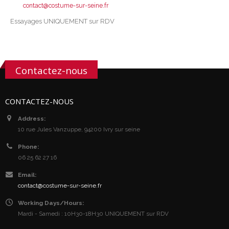
contact@costume-sur-seine.fr
Essayages UNIQUEMENT sur RDV
Contactez-nous
CONTACTEZ-NOUS
Address:
10 rue Jules Vanzuppe, 94200 Ivry sur seine
Phone:
06 25 62 27 16
Email:
contact@costume-sur-seine.fr
Working Days/Hours:
Mardi - Samedi : 10H30-18H30 UNIQUEMENT sur RDV