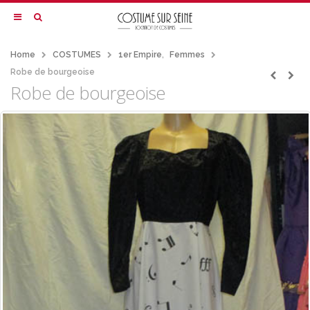
Home
COSTUMES
1er Empire
,
Femmes
Robe de bourgeoise
Robe de bourgeoise