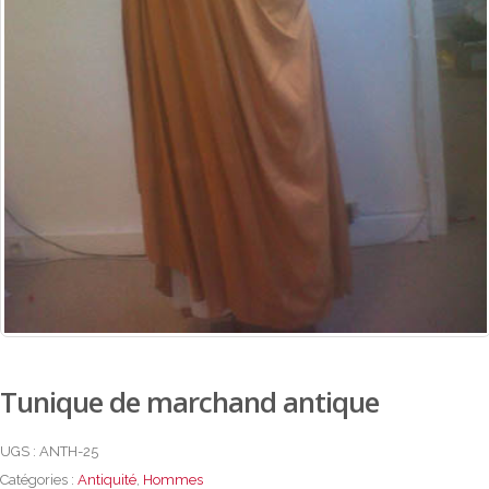
Tunique de marchand antique
UGS :
ANTH-25
Catégories :
Antiquité
,
Hommes