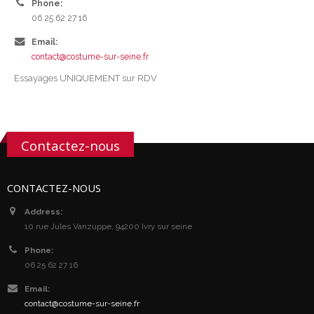
Phone:
06 25 62 27 16
Email:
contact@costume-sur-seine.fr
Essayages UNIQUEMENT sur RDV
Contactez-nous
CONTACTEZ-NOUS
Address:
10 rue Jules Vanzuppe, 94200 Ivry sur seine
Phone:
06 25 62 27 16
Email:
contact@costume-sur-seine.fr