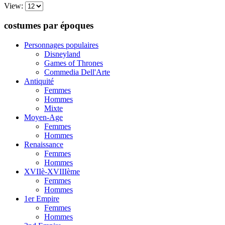
View:
costumes par époques
Personnages populaires
Disneyland
Games of Thrones
Commedia Dell'Arte
Antiquité
Femmes
Hommes
Mixte
Moyen-Age
Femmes
Hommes
Renaissance
Femmes
Hommes
XVIIè-XVIIIème
Femmes
Hommes
1er Empire
Femmes
Hommes