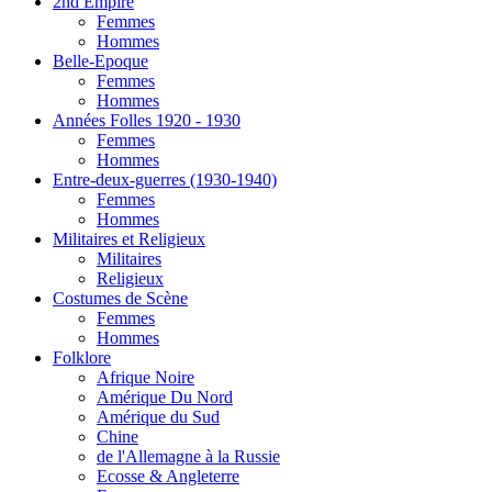
2nd Empire
Femmes
Hommes
Belle-Epoque
Femmes
Hommes
Années Folles 1920 - 1930
Femmes
Hommes
Entre-deux-guerres (1930-1940)
Femmes
Hommes
Militaires et Religieux
Militaires
Religieux
Costumes de Scène
Femmes
Hommes
Folklore
Afrique Noire
Amérique Du Nord
Amérique du Sud
Chine
de l'Allemagne à la Russie
Ecosse & Angleterre