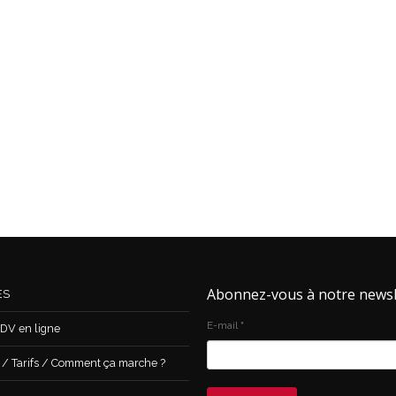
Abonnez-vous à notre newsl
ES
E-mail
*
DV en ligne
 Tarifs / Comment ça marche ?