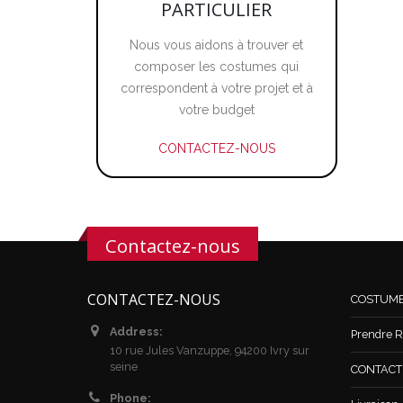
PARTICULIER
Nous vous aidons à trouver et
composer les costumes qui
correspondent à votre projet et à
votre budget
CONTACTEZ-NOUS
Contactez-nous
CONTACTEZ-NOUS
COSTUM
Address:
Prendre R
10 rue Jules Vanzuppe, 94200 Ivry sur
seine
CONTACT /
Phone: